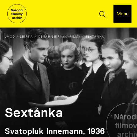
Menu
ÚVOD
SBÍRKA
OBSAH SBÍRKY
FILMY
SEXTÁNKA
Sextánka
Svatopluk Innemann, 1936