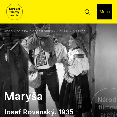
Menu
ÚVOD
SBÍRKA
OBSAH SBÍRKY
FILMY
MARYŠA
Maryša
Josef Rovenský, 1935