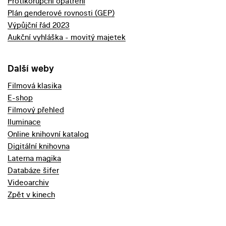
Protikorupční opatření
Plán genderové rovnosti (GEP)
Výpůjční řád 2023
Aukční vyhláška - movitý majetek
Další weby
Filmová klasika
E-shop
Filmový přehled
Iluminace
Online knihovní katalog
Digitální knihovna
Laterna magika
Databáze šifer
Videoarchiv
Zpět v kinech