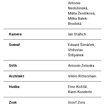
Antonie
Nedošinská,
Máňa Ženíšková,
Milka Balek-
Brodská
Kamera
Jan Stallich
Scénář
Eduard Šimáček,
Vítězslav
Štěpánek
Střih
Antonín Zelenka
Architekt
Vilém Rittershain
Hudba
Erno Košťál,
Karel Konderle
Zvuk
Josef Zora