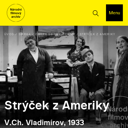
Menu
ÚVOD
SBÍRKA
OBSAH SBÍRKY
FILMY
STRÝČEK Z AMERIKY
Strýček z Ameriky
V.Ch. Vladimírov, 1933