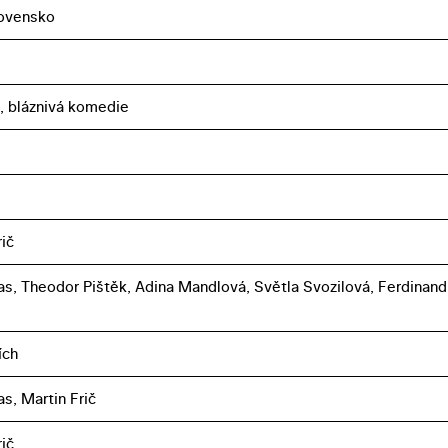
ovensko
 bláznivá komedie
ič
s, Theodor Pištěk, Adina Mandlová, Světla Svozilová, Ferdinand
ích
s, Martin Frič
ič