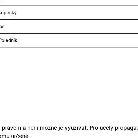
Kopecký
as
Poledník
 právem a není možné je využívat. Pro účely propaga
tomu určené.