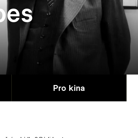
pes
Pro kina