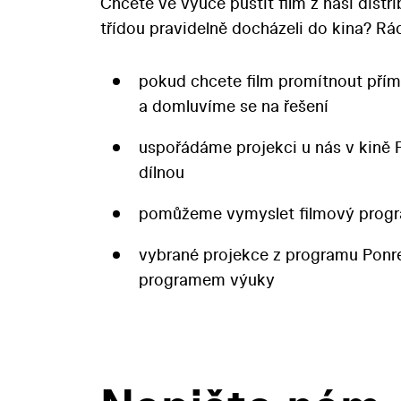
Chcete ve výuce pustit film z naší distr
třídou pravidelně docházeli do kina? 
pokud chcete film promítnout přím
a domluvíme se na řešení
uspořádáme projekci u nás v kině 
dílnou
pomůžeme vymyslet filmový progr
vybrané projekce z programu Pon
programem výuky