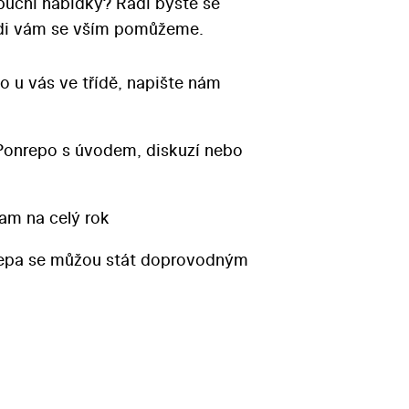
ibuční nabídky? Rádi byste se
Rádi vám se vším pomůžeme.
o u vás ve třídě, napište nám
Ponrepo s úvodem, diskuzí nebo
am na celý rok
repa se můžou stát doprovodným