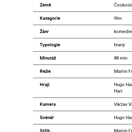
Země
Českosl
Kategorie
film
Žánr
komedie,
Typologie
hraný
Minutáž
88 min
Režie
Martin Fr
Hrají
Hugo Haa
Hart
Kamera
Václav V
Scénář
Hugo Haa
Střih
Martin Fr