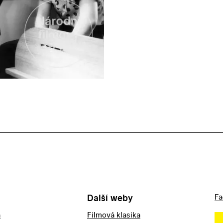
Další weby
Fa
a
Filmová klasika