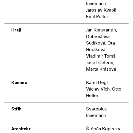
Innemann,
Jaroslav Kvapil,
Emil Pollert
Hrají
Jan Konstantin,
Dobroslava
Sudíková, Ota
Horáková,
Vladimír Tomš,
Josef Celerin,
Marta Krásová
Kamera
Karel Degl,
Václav Vích, Otto
Heller
Střih
Svatopluk
Innemann
Architekt
Štěpán Kopecký