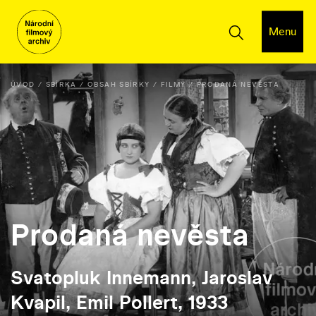
Menu
ÚVOD
SBÍRKA
OBSAH SBÍRKY
FILMY
PRODANÁ NEVĚSTA
Prodaná nevěsta
Svatopluk Innemann, Jaroslav
Kvapil, Emil Pollert, 1933