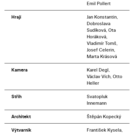
Emil Pollert
Hrají
Jan Konstantin,
Dobroslava
Sudíková, Ota
Horáková,
Vladimír Tomš,
Josef Celerin,
Marta Krásová
Kamera
Karel Degl,
Václav Vích, Otto
Heller
Střih
Svatopluk
Innemann
Architekt
Štěpán Kopecký
Výtvarník
František Kysela,