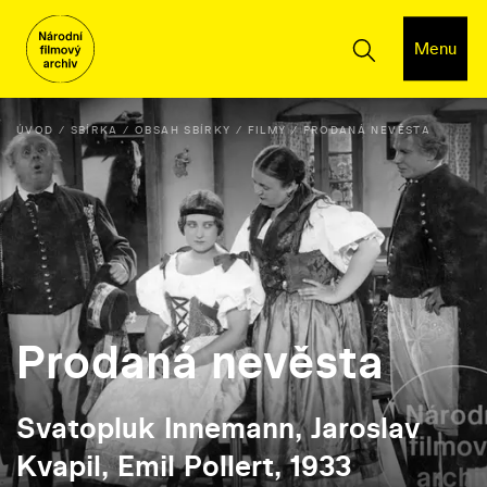
Menu
ÚVOD
SBÍRKA
OBSAH SBÍRKY
FILMY
PRODANÁ NEVĚSTA
Prodaná nevěsta
Svatopluk Innemann, Jaroslav
Kvapil, Emil Pollert, 1933