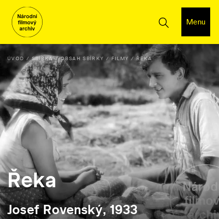
Menu
ÚVOD
SBÍRKA
OBSAH SBÍRKY
FILMY
ŘEKA
Řeka
Josef Rovenský, 1933