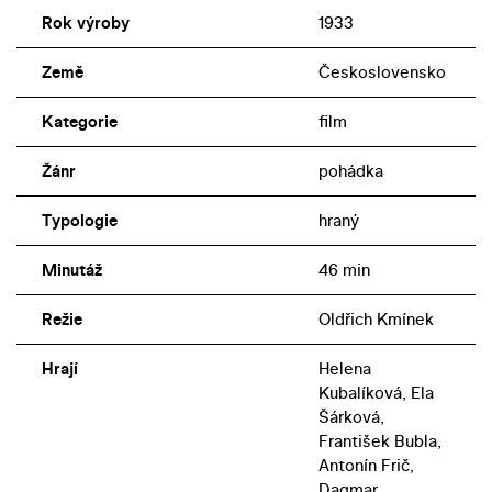
Rok výroby
1933
Země
Československo
Kategorie
film
Žánr
pohádka
Typologie
hraný
Minutáž
46 min
Režie
Oldřich Kmínek
Hrají
Helena
Kubalíková, Ela
Šárková,
František Bubla,
Antonín Frič,
Dagmar