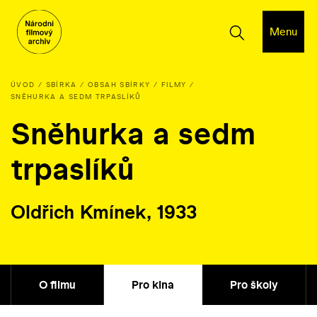
Menu
ÚVOD
SBÍRKA
OBSAH SBÍRKY
FILMY
SNĚHURKA A SEDM TRPASLÍKŮ
Sněhurka a sedm
trpaslíků
Oldřich Kmínek, 1933
O filmu
Pro kina
Pro školy