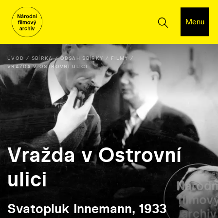
Menu
ÚVOD
SBÍRKA
OBSAH SBÍRKY
FILMY
VRAŽDA V OSTROVNÍ ULICI
Vražda v Ostrovní
ulici
Svatopluk Innemann, 1933