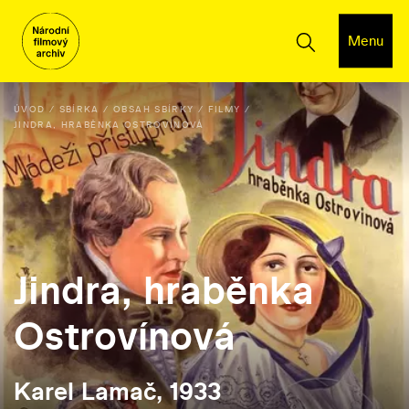
Menu
ÚVOD
SBÍRKA
OBSAH SBÍRKY
FILMY
JINDRA, HRABĚNKA OSTROVÍNOVÁ
Jindra, hraběnka
Ostrovínová
Karel Lamač, 1933