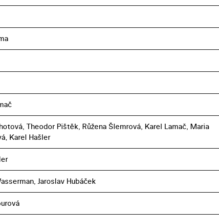
ma
amač
Lhotová, Theodor Pištěk, Růžena Šlemrová, Karel Lamač, Maria
á, Karel Hašler
ler
asserman, Jaroslav Hubáček
ourová