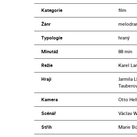
Kategorie
film
Žánr
melodra
Typologie
hraný
Minutáž
88 min
Režie
Karel L
Hrají
Jarmila 
Tauberov
Kamera
Otto Hel
Scénář
Václav W
Střih
Marie B