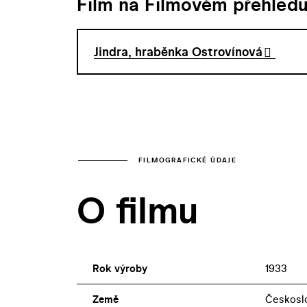
Film na Filmovém přehled
Jindra, hraběnka Ostrovínová
FILMOGRAFICKÉ ÚDAJE
O filmu
Rok výroby
1933
Země
Českosl