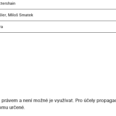
ttershain
šler, Miloš Smatek
ra
 právem a není možné je využívat. Pro účely propaga
tomu určené.