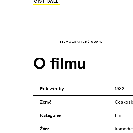
ČÍST DÁLE
maršálek (1930). Po úspěchu Antona Špel
Výsosti, Hrdina jedné noci, Tři vejce do
FILMOGRAFICKÉ ÚDAJE
O filmu
Rok výroby
1932
Země
Českosl
Kategorie
film
Žánr
komedie