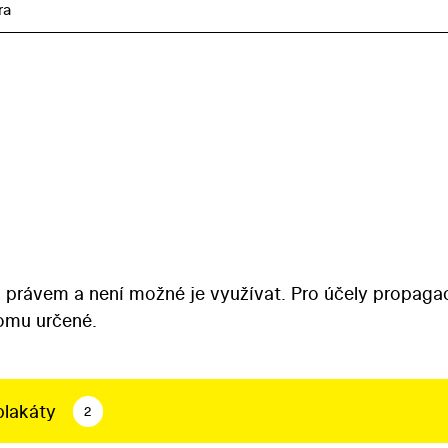
ra
 právem a není možné je využívat. Pro účely propaga
tomu určené.
plakáty
2