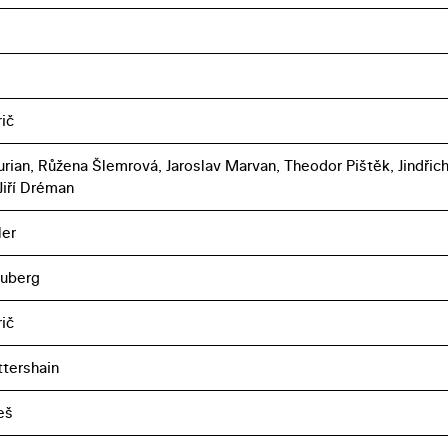
ič
urian, Růžena Šlemrová, Jaroslav Marvan, Theodor Pištěk, Jindřic
Jiří Dréman
ler
euberg
ič
ttershain
eš