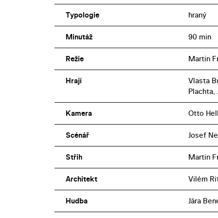
Typologie
hraný
Minutáž
90 min
Režie
Martin Fr
Hrají
Vlasta B
Plachta, 
Kamera
Otto Hel
Scénář
Josef N
Střih
Martin Fr
Architekt
Vilém Ri
Hudba
Jára Ben