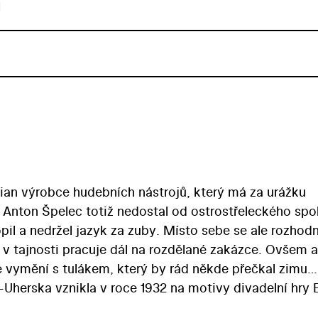
u
rian výrobce hudebních nástrojů, který má za urážku
 Anton Špelec totiž nedostal od ostrostřeleckého spo
il a nedržel jazyk za zuby. Místo sebe se ale rozhod
v tajnosti pracuje dál na rozdělané zakázce. Ovšem a
e vymění s tulákem, který by rád někde přečkal zimu…
Uherska vznikla v roce 1932 na motivy divadelní hry 
nspirovala Burianovu populární komedii C. a k. polní