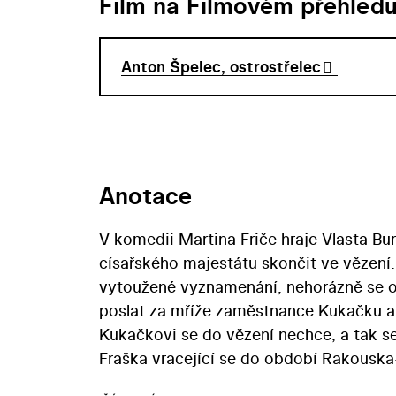
Film na Filmovém přehled
Anton Špelec, ostrostřelec
Anotace
V komedii Martina Friče hraje Vlasta Bu
císařského majestátu skončit ve vězení.
vytoužené vyznamenání, nehorázně se op
poslat za mříže zaměstnance Kukačku a 
Kukačkovi se do vězení nechce, a tak s
Fraška vracející se do období Rakouska-
Artura Longena, jehož jiná předloha už i