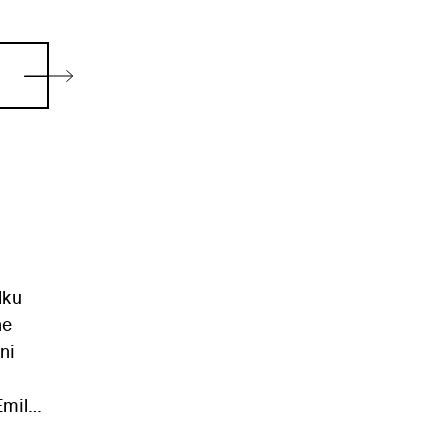
lku
ne
ni
Emila