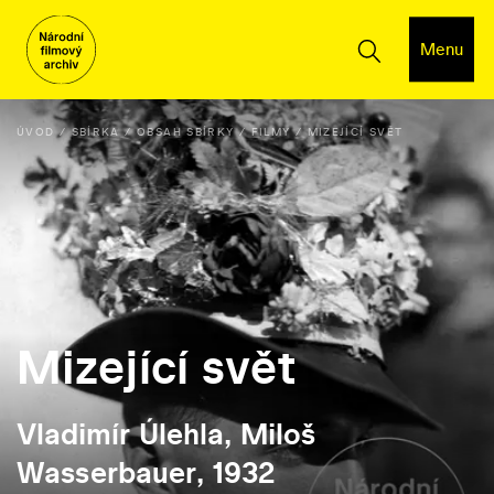
Menu
ÚVOD
SBÍRKA
OBSAH SBÍRKY
FILMY
MIZEJÍCÍ SVĚT
Mizející svět
Vladimír Úlehla, Miloš
Wasserbauer, 1932