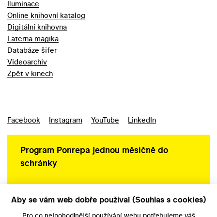
Iluminace
Online knihovní katalog
Digitální knihovna
Laterna magika
Databáze šifer
Videoarchiv
Zpět v kinech
Facebook
Instagram
YouTube
LinkedIn
Program Ponrepa jednou měsíčně do
schránky
Aby se vám web dobře používal (Souhlas s cookies)
Ochrana osobních údajů
Pro co nejpohodlnější používání webu potřebujeme váš