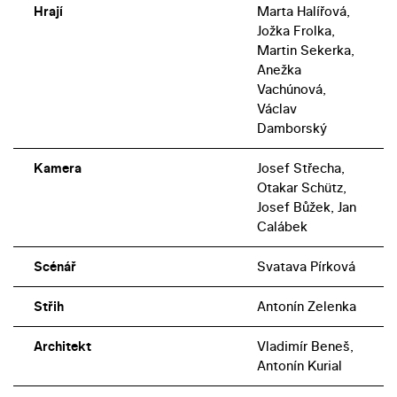
Hrají
Marta Halířová,
Jožka Frolka,
Martin Sekerka,
Anežka
Vachúnová,
Václav
Damborský
Kamera
Josef Střecha,
Otakar Schütz,
Josef Bůžek, Jan
Calábek
Scénář
Svatava Pírková
Střih
Antonín Zelenka
Architekt
Vladimír Beneš,
Antonín Kurial