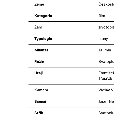
Země
Českosl
Kategorie
film
Žánr
životopi
Typologie
hraný
Minutáž
101 min
Režie
Svatopl
Hrají
Františe
Třešňák
Kamera
Václav V
Scénář
Josef Ne
Střih
Svatopl