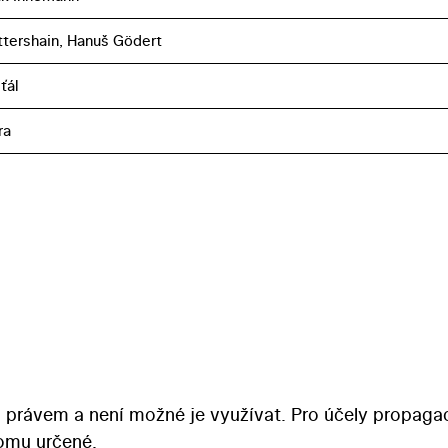
ttershain, Hanuš Gödert
ťál
ra
 právem a není možné je využívat. Pro účely propaga
tomu určené.