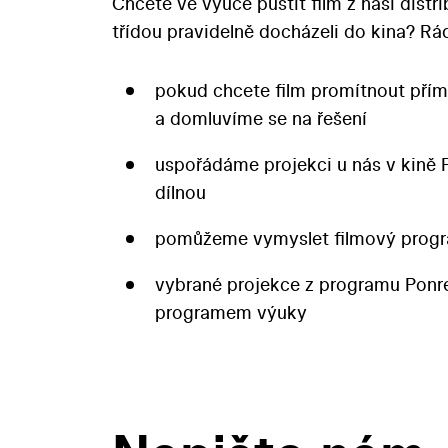
Chcete ve výuce pustit film z naší distr
třídou pravidelně docházeli do kina? 
pokud chcete film promítnout přím
a domluvíme se na řešení
uspořádáme projekci u nás v kině 
dílnou
pomůžeme vymyslet filmový progr
vybrané projekce z programu Pon
programem výuky