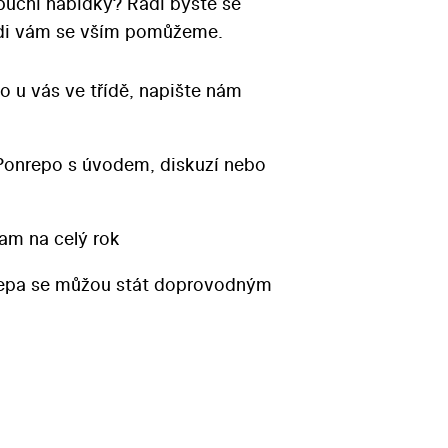
ibuční nabídky? Rádi byste se
Rádi vám se vším pomůžeme.
o u vás ve třídě, napište nám
Ponrepo s úvodem, diskuzí nebo
am na celý rok
repa se můžou stát doprovodným