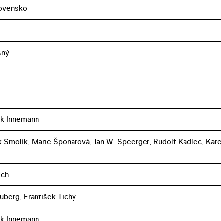
ovensko
sný
uk Innemann
k Smolík, Marie Šponarová, Jan W. Speerger, Rudolf Kadlec, Kare
ích
uberg, František Tichý
uk Innemann