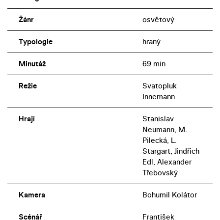
Žánr
osvětový
Typologie
hraný
Minutáž
69 min
Režie
Svatopluk
Innemann
Hrají
Stanislav
Neumann, M.
Pilecká, L.
Stargart, Jindřich
Edl, Alexander
Třebovský
Kamera
Bohumil Kolátor
Scénář
František