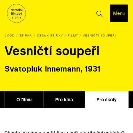
Menu
ÚVOD
SBÍRKA
OBSAH SBÍRKY
FILMY
VESNIČTÍ SOUPEŘI
Vesničtí soupeři
Svatopluk Innemann, 1931
O filmu
Pro kina
Pro školy
Chcete ve výuce pustit film z naší distribuční nabídky?