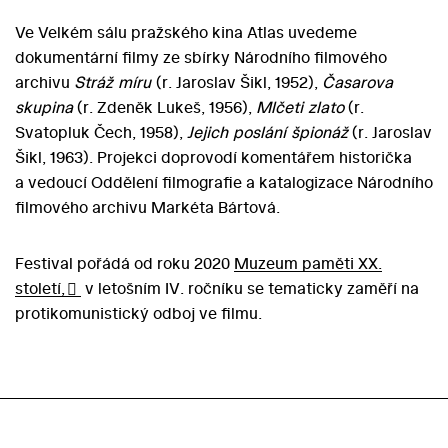
Ve Velkém sálu pražského kina Atlas uvedeme
dokumentární filmy ze sbírky Národního filmového
archivu
S
tráž míru
(r. Jaroslav Šikl, 1952),
Časarova
skupina
(r. Zdeněk Lukeš, 1956),
Mlčeti zlato
(r.
Svatopluk Čech, 1958),
Jejich poslání špionáž
(r. Jaroslav
Šikl, 1963). Projekci doprovodí komentářem historička
a vedoucí Oddělení filmografie a katalogizace Národního
filmového archivu Markéta Bártová.
Festival pořádá od roku 2020
Muzeum paměti XX.
století
,
v letošním IV. ročníku se tematicky zaměří na
protikomunistický odboj ve filmu.