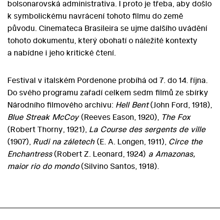
bolsonarovská administrativa. I proto je třeba, aby došlo
k symbolickému navrácení tohoto filmu do země
původu. Cinemateca Brasileira se ujme dalšího uvádění
tohoto dokumentu, který obohatí o náležité kontexty
a nabídne i jeho kritické čtení.
Festival v italském Pordenone probíhá od 7. do 14. října.
Do svého programu zařadí celkem sedm filmů ze sbírky
Národního filmového archivu:
Hell Bent
(John Ford, 1918),
Blue Streak McCoy
(Reeves Eason, 1920),
The Fox
(Robert Thorny, 1921),
La Course des sergents de ville
(1907),
Rudi na záletech
(E. A. Longen, 1911),
Circe the
Enchantress
(Robert Z. Leonard, 1924)
a Amazonas,
maior rio do mondo
(Silvino Santos, 1918).