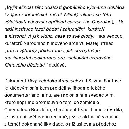
„Výjimečnost této události globálního významu dokládá
i zájem zahraničních médií. Minulý víkend se této
záležitosti věnoval například
server The Guardian
. Do
naší instituce jezdí bádat i zahraniční kurátoři
a historici. A jak vidno, nese to své plody,
” říká vedoucí
kurátorů Národního filmového archivu Matěj Strnad.
„Jde o výborný příklad toho, jak nezbytná je
mezinárodní spolupráce pro zachování světového
filmového dědictví,”
dodává.
Dokument
Divy veletoku Amazonky
od Silvina Santose
je klíčovým snímkem pro dějiny jihoamerického
dokumentárního filmu, ale i koloniálním svědectvím,
které nepřímo promlouvá o tom, co zamlčuje.
Cinemateca Brasileira, která identifikaci filmu potvrdila,
je institucí světového renomé, jež se aktuálně vzmáhá
z téměř dokonané likvidace, o niž usilovala předchozí