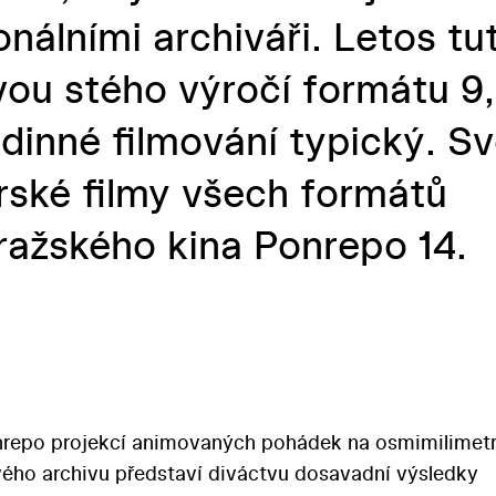
onálními archiváři. Letos tu
avou stého výročí formátu 9
dinné filmování typický. S
ské filmy všech formátů
ražského kina Ponrepo 14.
onrepo projekcí animovaných pohádek na osmimilime
ového archivu představí diváctvu dosavadní výsledky