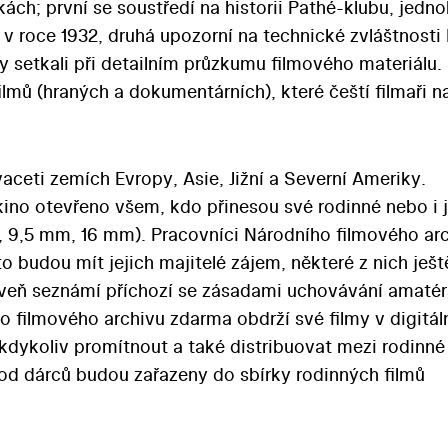
ch; první se soustředí na historii Pathé-klubu, jedn
v roce 1932, druhá upozorní na technické zvláštnosti
y setkali při detailním průzkumu filmového materiálu.
ů (hraných a dokumentárních), které čeští filmaři na
ceti zemích Evropy, Asie, Jižní a Severní Ameriky.
kino otevřeno všem, kdo přinesou své rodinné nebo i j
 9,5 mm, 16 mm). Pracovníci Národního filmového ar
 budou mít jejich majitelé zájem, některé z nich ješt
veň seznámí příchozí se zásadami uchovávání amaté
o filmového archivu zdarma obdrží své filmy v digitál
kdykoliv promítnout a také distribuovat mezi rodinné
y od dárců budou zařazeny do sbírky rodinných filmů