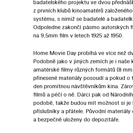
badatelského projektu ve dvou přednášká
z prvních klubů kinoamatérů založeného 
systému, s nimiž se badatelé a badatelk
Odpoledne zakončí pásmo autorských film
na 9,5mm film v letech 1925 až 1950.
Home Movie Day probíhá ve více než dva
Podobně jako v jiných zemích je i naše 
amatérské filmy různých formátů (8 mm,
přinesené materiály posoudí a pokud o to
den promítnou návštěvníkům kina. Záro
filmů a péčí o ně. Dárci pak od Národníh
podobě, takže budou mít možnost si je 
příslušníky a přátele. Původní materiál
a bezpečně uloženy do depozitáře.