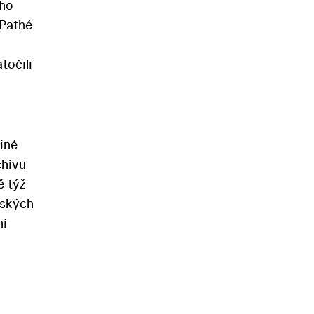
oho
 Pathé
točili
iné
chivu
ě týž
rských
ní