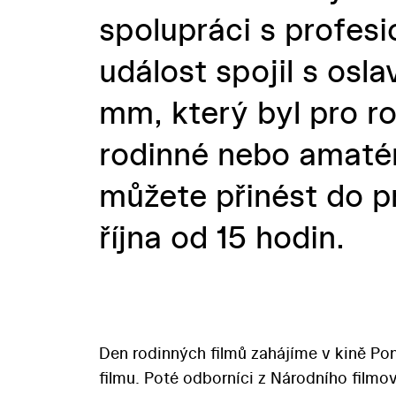
spolupráci s profesi
událost spojil s osl
mm, který byl pro ro
rodinné nebo amatér
můžete přinést do p
října od 15 hodin.
Den rodinných filmů zahájíme v kině P
filmu. Poté odborníci z Národního film