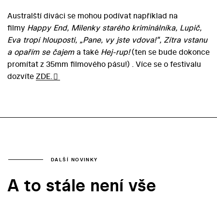
Australští diváci se mohou podívat například na
filmy
Happy End, Milenky starého kriminálníka, Lupič,
Eva tropí hlouposti, „Pane, vy jste vdova!", Zítra vstanu
a opařím se čajem
a také
Hej-rup!
(ten se bude dokonce
promítat z 35mm filmového pásu!) . Více se o festivalu
dozvíte
ZDE.
DALŠÍ NOVINKY
A to stále není vše