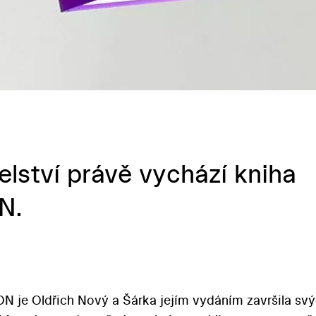
lství právě vychází kniha
ON.
ON je Oldřich Nový a Šárka jejím vydáním završila sv