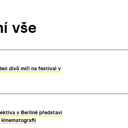
ní vše
den divů míří na festival v
ektiva v Berlíně představí
 kinematografii