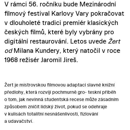
V rámci 56. ročníku bude Mezinárodní
filmový festival Karlovy Vary pokračovat
v dlouholeté tradici premiér klasických
českých filmů, které byly vybrány pro
digitální restaurování. Letos uvede
Žert
od
Milana Kundery, který natočil v roce
1968 režisér Jaromil Jireš.
Žert je mistrovskou filmovou adaptací slavné knižní
předlohy, která rozvíjí pochmurně gro- teskní příběh
o tom, jak nevinná studentská recese může zásadním
způsobem zničit lidský život, pokud se odehraje
v kulisách totalitní nesnášenlivosti, fízlování
a udavačství.