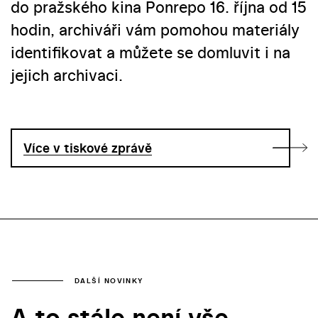
do pražského kina Ponrepo 16. října od 15
hodin, archiváři vám pomohou materiály
identifikovat a můžete se domluvit i na
jejich archivaci.
Více v tiskové zprávě
DALŠÍ NOVINKY
A to stále není vše