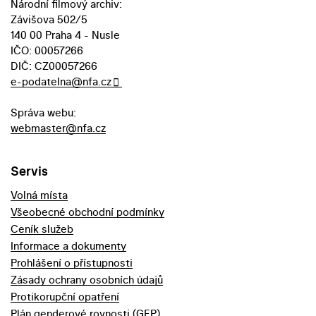
Národní filmový archiv:
Závišova 502/5
140 00 Praha 4 - Nusle
IČO: 00057266
DIČ: CZ00057266
e-podatelna@nfa.cz
Správa webu:
webmaster@nfa.cz
Servis
Volná místa
Všeobecné obchodní podmínky
Ceník služeb
Informace a dokumenty
Prohlášení o přístupnosti
Zásady ochrany osobních údajů
Protikorupční opatření
Plán genderové rovnosti (GEP)