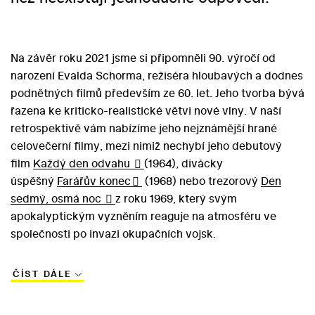
Na závěr roku 2021 jsme si připomněli 90. výročí od
narození Evalda Schorma, režiséra hloubavých a dodnes
podnětných filmů především ze 60. let. Jeho tvorba bývá
řazena ke kriticko-realistické větvi nové vlny. V naší
retrospektivě vám nabízíme jeho nejznámější hrané
celovečerní filmy, mezi nimiž nechybí jeho debutový
film
Každý den odvahu
(1964), divácky
úspěšný
Farářův konec
(1968) nebo trezorový
Den
sedmý, osmá noc
z roku 1969, který svým
apokalyptickým vyzněním reaguje na atmosféru ve
společnosti po invazi okupačních vojsk.
ČÍST DÁLE