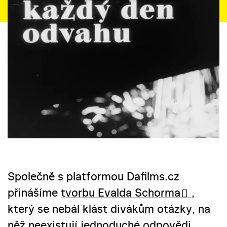
Společně s platformou Dafilms.cz
přinášíme
tvorbu Evalda Schorma
,
který se nebál klást divákům otázky, na
něž neexistují jednoduché odpovědi.