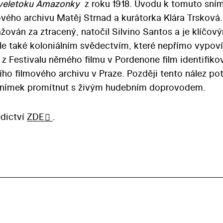
veletoku Amazonky
z roku 1918. Úvodu k tomuto sní
vého archivu Matěj Strnad a kurátorka Klára Trsková.
ažován za ztracený, natočil Silvino Santos a je klíčov
ale také koloniálním svědectvím, které nepřímo vypov
 z Festivalu němého filmu v Pordenone film identifiko
o filmového archivu v Praze. Později tento nález pot
e snímek promítnut s živým hudebním doprovodem.
ědictví
ZDE
.