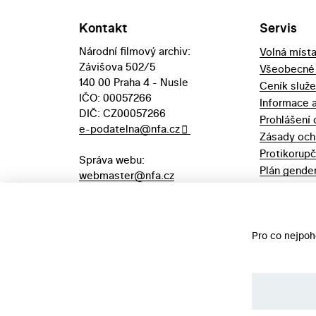
Kontakt
Servis
Národní filmový archiv:
Volná míst
Závišova 502/5
Všeobecné
140 00 Praha 4 - Nusle
Ceník služ
IČO: 00057266
Informace 
DIČ: CZ00057266
Prohlášení 
e-podatelna@nfa.cz
Zásady och
Protikorupč
Správa webu:
Plán gender
webmaster@nfa.cz
Výpůjční řá
Aukční vyhl
majetek
Pro co nejpoh
©️ Národní filmový archiv, 2026