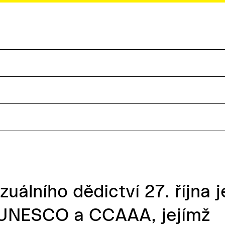
uálního dědictví 27. října j
u UNESCO a CCAAA, jejímž