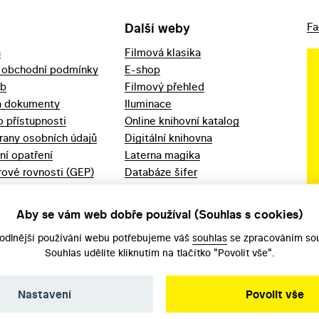
Další weby
Fa
a
Filmová klasika
 obchodní podmínky
E-shop
eb
Filmový přehled
a dokumenty
Iluminace
o přístupnosti
Online knihovní katalog
rany osobních údajů
Digitální knihovna
ní opatření
Laterna magika
ové rovnosti (GEP)
Databáze šifer
d 2023
Videoarchiv
áška - movitý
Zpět v kinech
Aby se vám web dobře používal (Souhlas s cookies)
odlnější používání webu potřebujeme váš
souhlas
se zpracováním sou
Souhlas udělíte kliknutím na tlačítko "Povolit vše".
Nastavení
Povolit vše