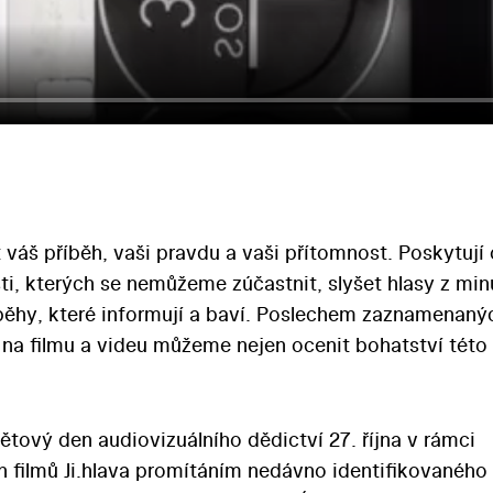
váš příběh, vaši pravdu a vaši přítomnost. Poskytují
i, kterých se nemůžeme zúčastnit, slyšet hlasy z minu
íběhy, které informují a baví. Poslechem zaznamenaný
na filmu a videu můžeme nejen ocenit bohatství této
ětový den audiovizuálního dědictví 27. října v rámci
 filmů Ji.hlava promítáním nedávno identifikovaného