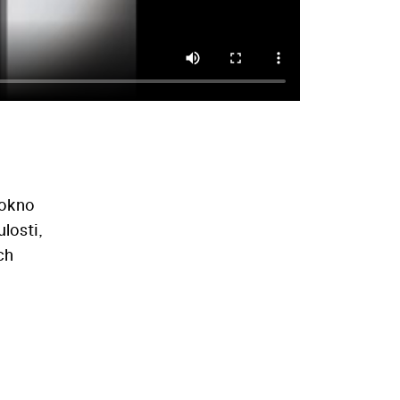
 okno
losti,
ch