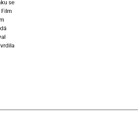
mku se
 Film
ým
ídá
val
vrdila