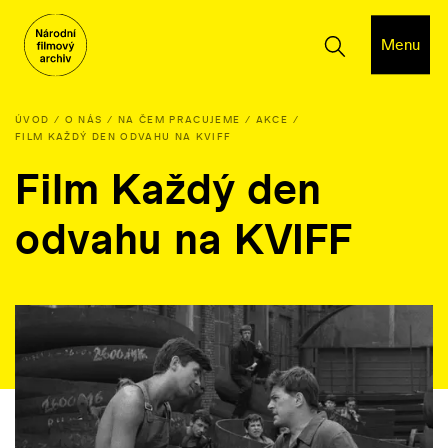
Menu
ÚVOD
O NÁS
NA ČEM PRACUJEME
AKCE
FILM KAŽDÝ DEN ODVAHU NA KVIFF
Film Každý den
odvahu na KVIFF