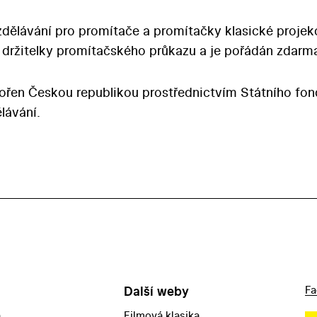
dělávání pro promítače a promítačky klasické projek
 a držitelky promítačského průkazu a je pořádán zdarm
pořen Českou republikou prostřednictvím Státního fo
lávání.
Další weby
Fa
a
Filmová klasika