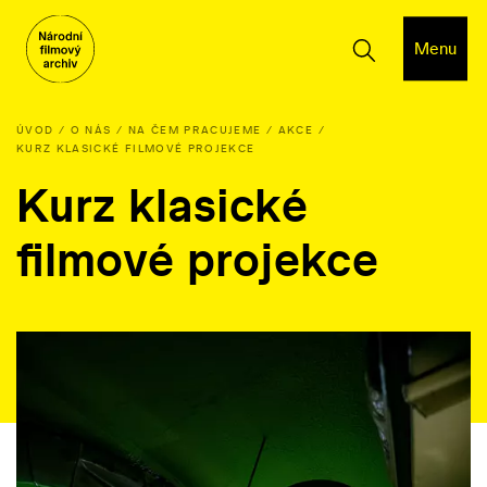
Menu
ÚVOD
O NÁS
NA ČEM PRACUJEME
AKCE
KURZ KLASICKÉ FILMOVÉ PROJEKCE
Kurz klasické
filmové projekce