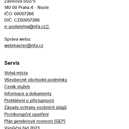
Závišova 502/5
140 00 Praha 4 - Nusle
IČO: 00057266
DIČ: CZ00057266
e-podatelna@nfa.cz
Správa webu:
webmaster@nfa.cz
Servis
Volná místa
Všeobecné obchodní podmínky
Ceník služeb
Informace a dokumenty
Prohlášení o přístupnosti
Zásady ochrany osobních údajů
Protikorupční opatření
Plán genderové rovnosti (GEP)
Výpůjční řád 2023