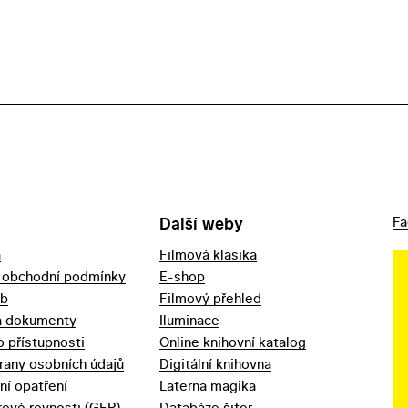
Další weby
Fa
a
Filmová klasika
 obchodní podmínky
E-shop
eb
Filmový přehled
a dokumenty
Iluminace
o přístupnosti
Online knihovní katalog
rany osobních údajů
Digitální knihovna
ní opatření
Laterna magika
ové rovnosti (GEP)
Databáze šifer