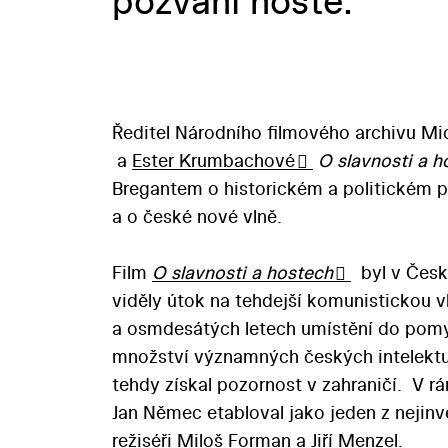
pozvaní hosté.
Ředitel Národního filmového archivu Mic
a
Ester Krumbachové
O slavnosti a h
Bregantem o historickém a politickém p
a o české nové vlně.
Film
O slavnosti a hostech
byl v Česk
viděly útok na tehdejší komunistickou
a osmdesátých letech umístění do pomy
množství významných českých intelektu
tehdy získal pozornost v zahraničí. V r
Jan Němec etabloval jako jeden z nejinve
režiséři Miloš Forman a Jiří Menzel.