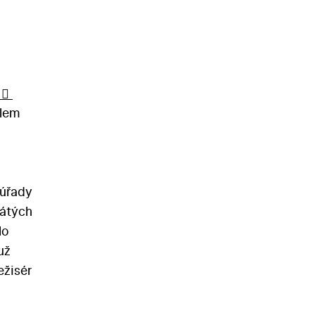
alem
 úřady
sátých
lo
už
ežisér