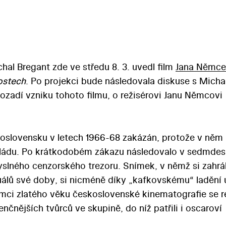
hal Bregant zde ve středu 8. 3. uvedl film
Jana Němce
ostech
. Po projekci bude následovala diskuse s Mich
ozadí vzniku tohoto filmu, o režisérovi Janu Němcovi
oslovensku v letech 1966-68 zakázán, protože v něm
 vládu. Po krátkodobém zákazu následovalo v sedmde
slného cenzorského trezoru. Snímek, v němž si zahrá
álů své doby, si nicméně díky „kafkovskému“ ladění 
ámci zlatého věku československé kinematografie se r
nčnějších tvůrců ve skupině, do níž patřili i oscaroví