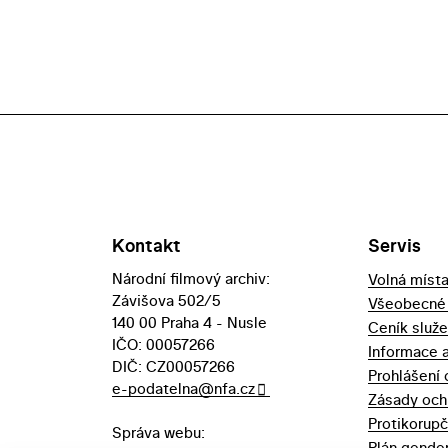
Kontakt
Servis
Národní filmový archiv:
Volná míst
Závišova 502/5
Všeobecné
140 00 Praha 4 - Nusle
Ceník služ
IČO: 00057266
Informace 
DIČ: CZ00057266
Prohlášení 
e-podatelna@nfa.cz
Zásady och
Protikorupč
Správa webu:
Plán gender