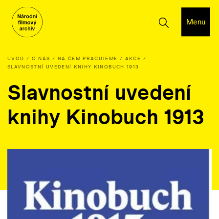
Menu
ÚVOD
O NÁS
NA ČEM PRACUJEME
AKCE
SLAVNOSTNÍ UVEDENÍ KNIHY KINOBUCH 1913
Slavnostní uvedení
knihy Kinobuch 1913