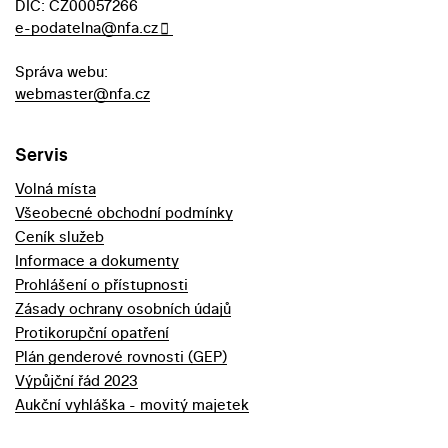
DIČ: CZ00057266
e-podatelna@nfa.cz
Správa webu:
webmaster@nfa.cz
Servis
Volná místa
Všeobecné obchodní podmínky
Ceník služeb
Informace a dokumenty
Prohlášení o přístupnosti
Zásady ochrany osobních údajů
Protikorupční opatření
Plán genderové rovnosti (GEP)
Výpůjční řád 2023
Aukční vyhláška - movitý majetek