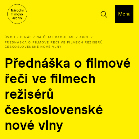
Menu
ÚVOD
O NÁS
NA ČEM PRACUJEME
AKCE
PŘEDNÁŠKA O FILMOVÉ ŘEČI VE FILMECH REŽISÉRŮ
ČESKOSLOVENSKÉ NOVÉ VLNY
Přednáška o filmové
řeči ve filmech
režisérů
československé
nové vlny