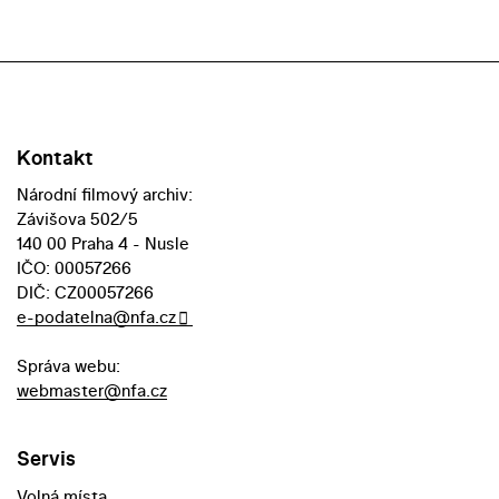
Kontakt
Národní filmový archiv:
Závišova 502/5
140 00 Praha 4 - Nusle
IČO: 00057266
DIČ: CZ00057266
e-podatelna@nfa.cz
Správa webu:
webmaster@nfa.cz
Servis
Volná místa