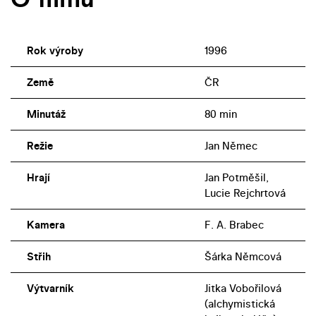
Rok výroby
1996
Země
ČR
Minutáž
80 min
Režie
Jan Němec
Hrají
Jan Potměšil,
Lucie Rejchrtová
Kamera
F. A. Brabec
Střih
Šárka Němcová
Výtvarník
Jitka Vobořilová
(alchymistická