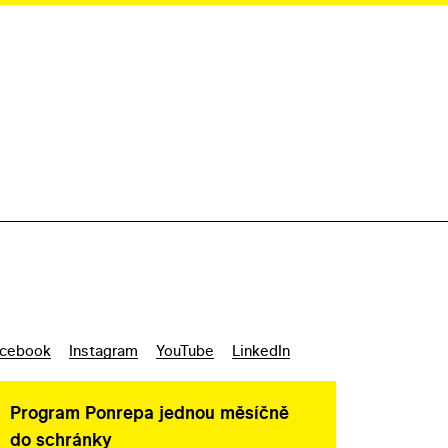
cebook
Instagram
YouTube
LinkedIn
Program Ponrepa jednou měsíčně
do schránky