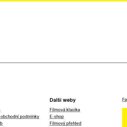
Další weby
Fa
a
Filmová klasika
 obchodní podmínky
E-shop
eb
Filmový přehled