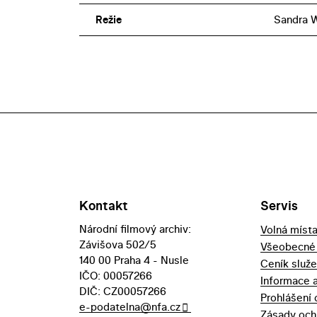
Režie
Sandra W
Kontakt
Servis
Národní filmový archiv:
Volná míst
Závišova 502/5
Všeobecné
140 00 Praha 4 - Nusle
Ceník služ
IČO: 00057266
Informace 
DIČ: CZ00057266
Prohlášení 
e-podatelna@nfa.cz
Zásady och