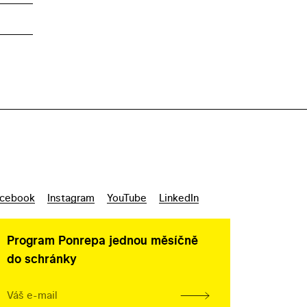
cebook
Instagram
YouTube
LinkedIn
Program Ponrepa jednou měsíčně
do schránky