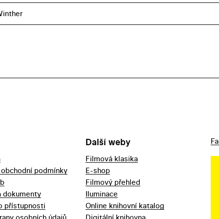
inther
Další weby
Fa
a
Filmová klasika
 obchodní podmínky
E-shop
eb
Filmový přehled
a dokumenty
Iluminace
o přístupnosti
Online knihovní katalog
rany osobních údajů
Digitální knihovna