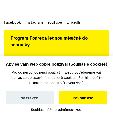
Facebook
Instagram
YouTube
LinkedIn
Program Ponrepa jednou měsíčně do
schránky
Aby se vám web dobře používal (Souhlas s cookies)
Ochrana osobních údajů
Pro co nejpohodlnější používání webu potřebujeme váš
souhlas
se zpracováním souborů cookies. Souhlas udělíte
kliknutím na tlačítko "Povolit vše".
Nastavení
Povolit vše
©️ Národní filmový archiv, 2026
Souhlas můžete odmítnout
zde
.