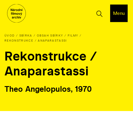
Menu
ÚVOD
SBÍRKA
OBSAH SBÍRKY
FILMY
REKONSTRUKCE / ANAPARASTASSI
Rekonstrukce /
Anaparastassi
Theo Angelopulos, 1970