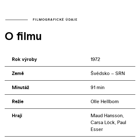
FILMOGRAFICKÉ ÚDAJE
O filmu
Rok výroby
1972
Země
Švédsko – SRN
Minutáž
91 min
Režie
Olle Hellbom
Hrají
Maud Hansson,
Carsa Löck, Paul
Esser