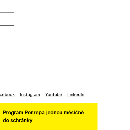
cebook
Instagram
YouTube
LinkedIn
Program Ponrepa jednou měsíčně
do schránky