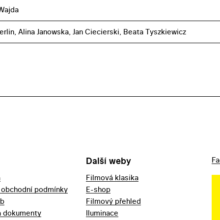
Wajda
rlin, Alina Janowska, Jan Ciecierski, Beata Tyszkiewicz
Další weby
Fa
a
Filmová klasika
 obchodní podmínky
E-shop
eb
Filmový přehled
a dokumenty
Iluminace