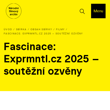
Menu
ÚVOD
SBÍRKA
OBSAH SBÍRKY
FILMY
FASCINACE: EXPRMNTL.CZ 2025 – SOUTĚŽNÍ OZVĚNY
Fascinace:
Exprmntl.cz 2025 –
soutěžní ozvěny