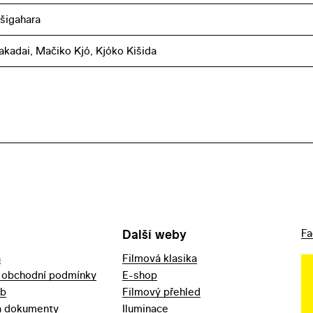
ešigahara
akadai, Mačiko Kjó, Kjóko Kišida
Další weby
Fa
a
Filmová klasika
 obchodní podmínky
E-shop
eb
Filmový přehled
a dokumenty
Iluminace