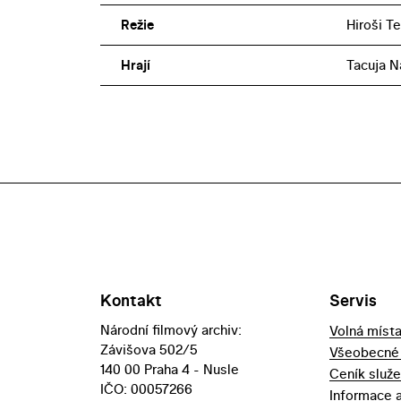
Režie
Hiroši T
Hrají
Tacuja N
Kontakt
Servis
Národní filmový archiv:
Volná míst
Závišova 502/5
Všeobecné
140 00 Praha 4 - Nusle
Ceník služ
IČO: 00057266
Informace 