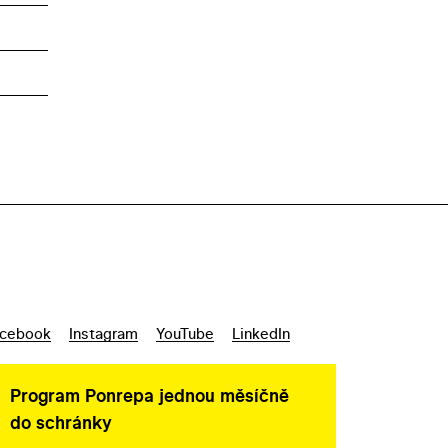
cebook
Instagram
YouTube
LinkedIn
Program Ponrepa jednou měsíčně
do schránky