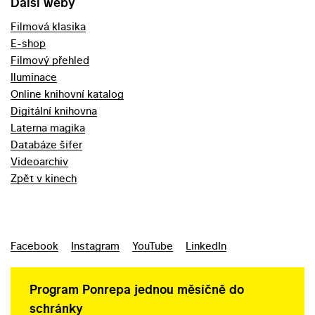
Další weby
Filmová klasika
E-shop
Filmový přehled
Iluminace
Online knihovní katalog
Digitální knihovna
Laterna magika
Databáze šifer
Videoarchiv
Zpět v kinech
Facebook
Instagram
YouTube
LinkedIn
Program Ponrepa jednou měsíčně do
schránky