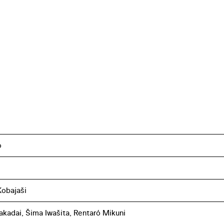
o
obajaši
akadai, Šima Iwašita, Rentaró Mikuni