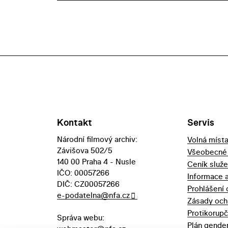
Kontakt
Servis
Národní filmový archiv:
Volná míst
Závišova 502/5
Všeobecné
140 00 Praha 4 - Nusle
Ceník služ
IČO: 00057266
Informace 
DIČ: CZ00057266
Prohlášení 
e-podatelna@nfa.cz
Zásady och
Protikorupč
Správa webu:
Plán gender