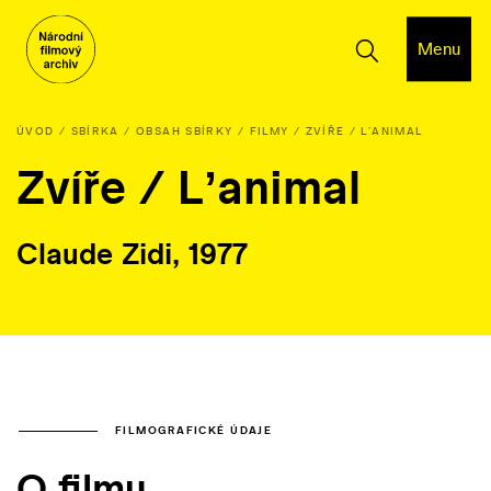
Menu
ÚVOD
SBÍRKA
OBSAH SBÍRKY
FILMY
ZVÍŘE / LʼANIMAL
Zvíře / Lʼanimal
Claude Zidi, 1977
FILMOGRAFICKÉ ÚDAJE
O filmu