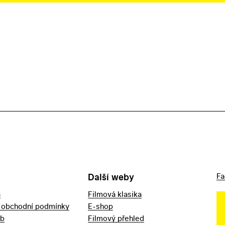
Další weby
Fa
a
Filmová klasika
 obchodní podmínky
E-shop
eb
Filmový přehled