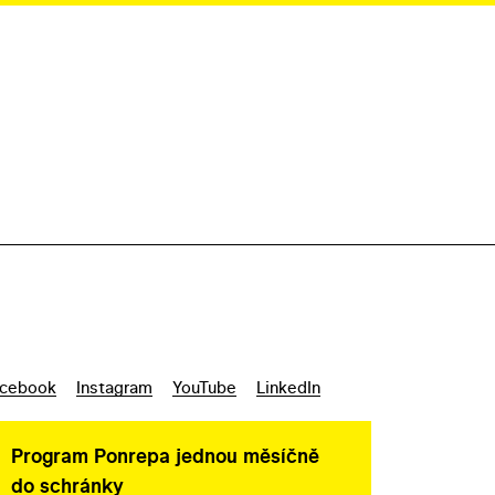
cebook
Instagram
YouTube
LinkedIn
Program Ponrepa jednou měsíčně
do schránky