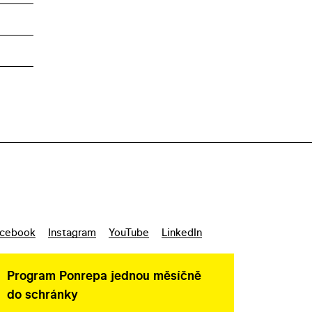
cebook
Instagram
YouTube
LinkedIn
Program Ponrepa jednou měsíčně
do schránky