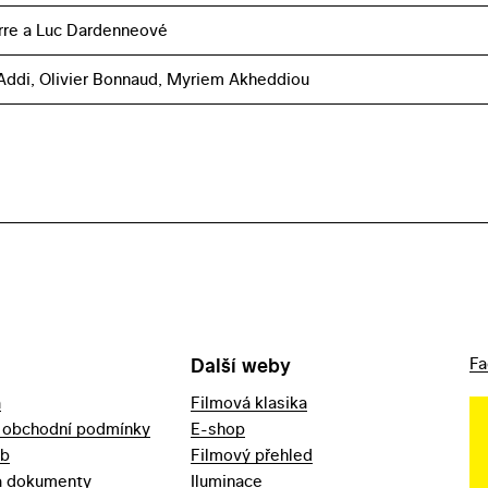
rre a Luc Dardenneové
 Addi, Olivier Bonnaud, Myriem Akheddiou
Další weby
Fa
a
Filmová klasika
 obchodní podmínky
E-shop
eb
Filmový přehled
a dokumenty
Iluminace