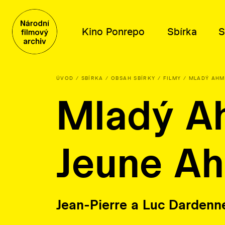
Kino Ponrepo
Sbírka
S
ÚVOD
SBÍRKA
OBSAH SBÍRKY
FILMY
MLADÝ AHM
Mladý A
Program
Obsah sbírky
Distribuce
Kdo jsme
Program
Filmy
Tematické výběry
Poslání a historie
Dramaturgické cykly
Knihovní fond
Katalog filmů k projekci
Poradní orgány
Jeune A
Plakáty, fotografie a další
O distribuci
Kariéra
Písemné archiválie
Lidé
Orální historie
Kontakty
Jean-Pierre a Luc Dardenn