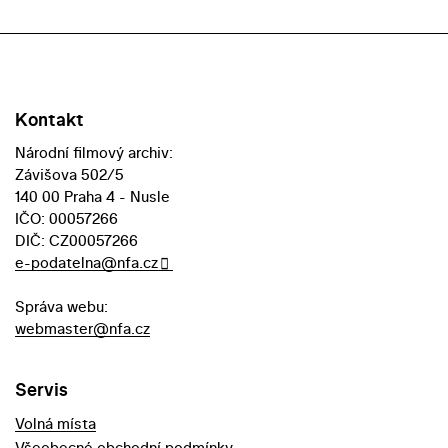
Kontakt
Národní filmový archiv:
Závišova 502/5
140 00 Praha 4 - Nusle
IČO: 00057266
DIČ: CZ00057266
e-podatelna@nfa.cz
Správa webu:
webmaster@nfa.cz
Servis
Volná místa
Všeobecné obchodní podmínky