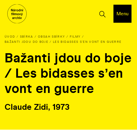
Menu
ÚVOD
SBÍRKA
OBSAH SBÍRKY
FILMY
BAŽANTI JDOU DO BOJE / LES BIDASSES SʼEN VONT EN GUERRE
Bažanti jdou do boje
/ Les bidasses sʼen
vont en guerre
Claude Zidi, 1973