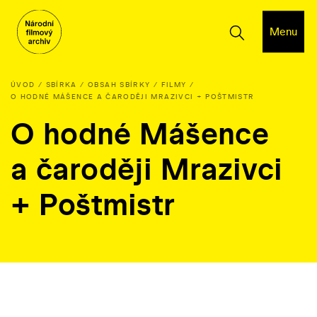
Menu
ÚVOD
SBÍRKA
OBSAH SBÍRKY
FILMY
O HODNÉ MÁŠENCE A ČARODĚJI MRAZIVCI + POŠTMISTR
O hodné Mášence
a čaroději Mrazivci
+ Poštmistr