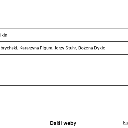
lkin
lbrychski, Katarzyna Figura, Jerzy Stuhr, Bożena Dykiel
Další weby
Fa