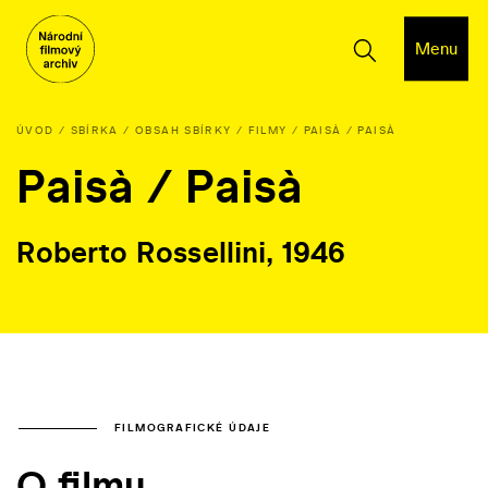
Menu
ÚVOD
SBÍRKA
OBSAH SBÍRKY
FILMY
PAISÀ / PAISÀ
Paisà / Paisà
Roberto Rossellini, 1946
FILMOGRAFICKÉ ÚDAJE
O filmu